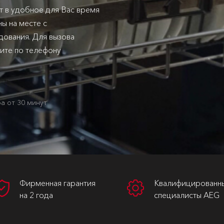
т в удобное для Вас время
ы на месте с
ования. Для вызова
ните по телефону
а от 30 минут
Фирменная гарантия
Квалифицированн
на 2 года
специалисты AEG