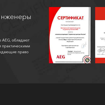
инженеры
ю AEG, обладают
и практическими
рждающие право