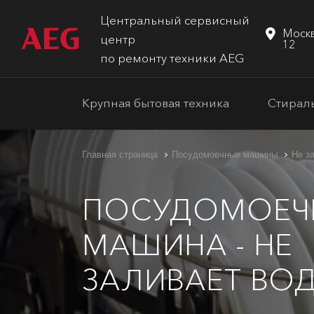
Центральный сервисный
Москв
центр
12
по ремонту техники AEG
Крупная бытовая техника
Стирал
Главная страница
Посудомоечные машины
Не з
ПОСУДОМОЕЧ
МАШИНА - НЕ
ЗАЛИВАЕТ ВО