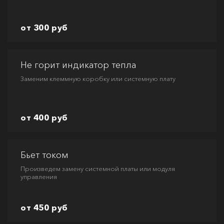
от 300 руб
Не горит индикатор тепла
Заменим клеммную коробку или системную плату
от 400 руб
Бьет током
Произведем замену системной платы или модуля
управления
от 450 руб