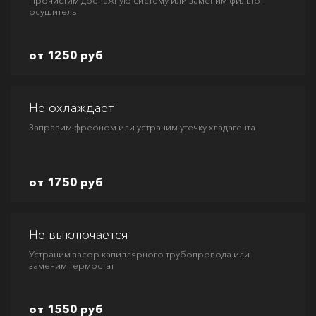
Прочистим дренажную систему или заменим фильтр-
осушитель
от 1250 руб
Не охлаждает
Заправим фреоном или устраним утечку хладагента
от 1750 руб
Не выключается
Устраним засор капиллярного трубопровода или
заменим термостат
от 1550 руб