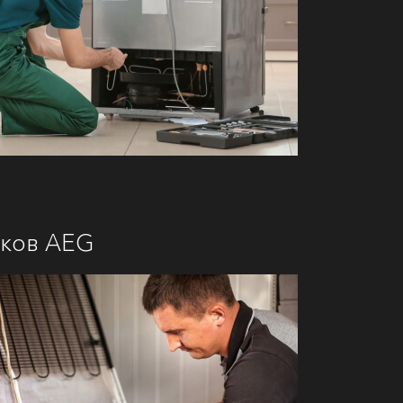
иков AEG