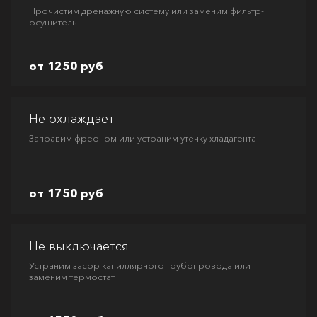
Прочистим дренажную систему или заменим фильтр-
осушитель
от 1250 руб
Не охлаждает
Заправим фреоном или устраним утечку хладагента
от 1750 руб
Не выключается
Устраним засор капиллярного трубопровода или
заменим термостат