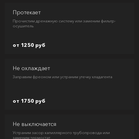
Протекает
Прочистим дренажную систему или заменим фильтр-
осушитель
от 1250 руб
Не охлаждает
Заправим фреоном или устраним утечку хладагента
от 1750 руб
Не выключается
Устраним засор капиллярного трубопровода или
заменим термостат