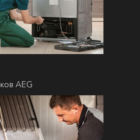
иков AEG