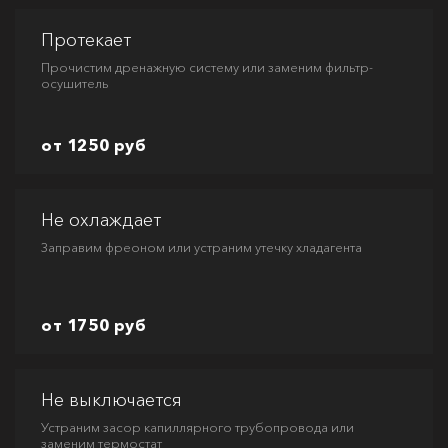
Протекает
Прочистим дренажную систему или заменим фильтр-
осушитель
от 1250 руб
Не охлаждает
Заправим фреоном или устраним утечку хладагента
от 1750 руб
Не выключается
Устраним засор капиллярного трубопровода или
заменим термостат