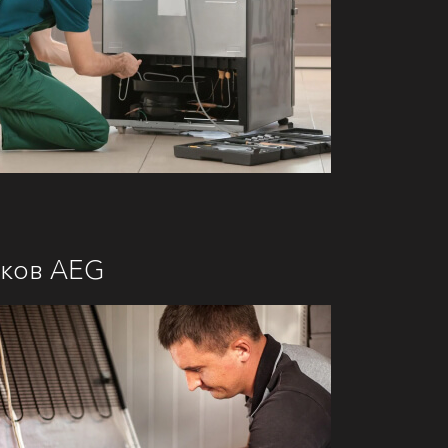
иков AEG