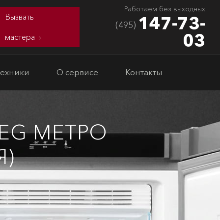
Работаем без выходных
Вызвать
147-73-
(495)
03
мастера
техники
О сервисе
Контакты
EG МЕТРО
Я)