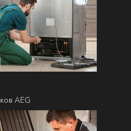
иков AEG