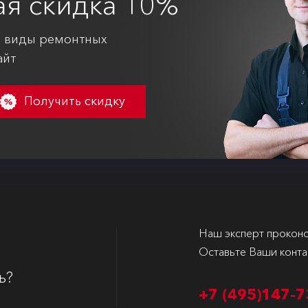
ая
скидка 10%
е виды ремонтных
айт
Получить скидку
Наш эксперт проконс
Оставьте Ваши конта
ь?
+7 (495)
147-7