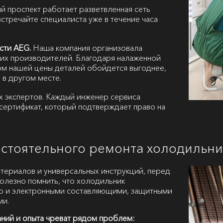
й проспект работает разветвленная сеть
стречайте специалиста уже в течение часа
сти AEG.
Наша компания организовала
их производителей. Благодаря налаженной
ом нашей цены деталей обойдется выгоднее,
 в другом месте.
х экспертов. Каждый инженер сервиса
сертификат, который подтверждает право на
остоятельного ремонта холодильн
атериалов и универсальных инструкций, перед
полезно помнить, что холодильник
но и электронными составляющими, защитными
ми.
аний и опыта чреват рядом проблем: