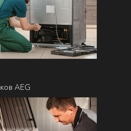
иков AEG