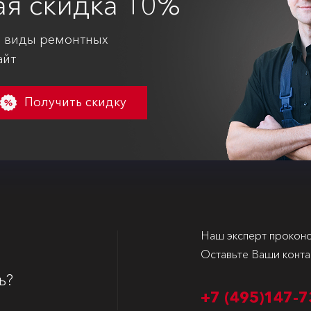
ая
скидка 10%
е виды ремонтных
айт
Получить скидку
Наш эксперт проконс
Оставьте Ваши конта
ь?
+7 (495)
147-7