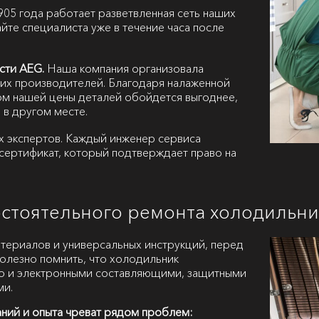
05 года работает разветвленная сеть наших
йте специалиста уже в течение часа после
сти AEG.
Наша компания организовала
их производителей. Благодаря налаженной
ом нашей цены деталей обойдется выгоднее,
 в другом месте.
х экспертов. Каждый инженер сервиса
сертификат, который подтверждает право на
остоятельного ремонта холодильн
атериалов и универсальных инструкций, перед
полезно помнить, что холодильник
но и электронными составляющими, защитными
ми.
аний и опыта чреват рядом проблем: