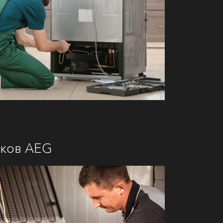
иков AEG