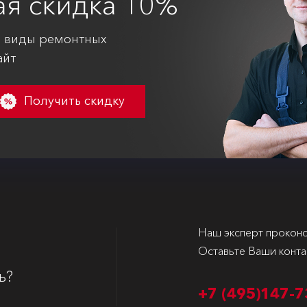
ая
скидка 10%
е виды ремонтных
айт
Получить скидку
Наш эксперт проконс
Оставьте Ваши конта
ь?
+7 (495)
147-7