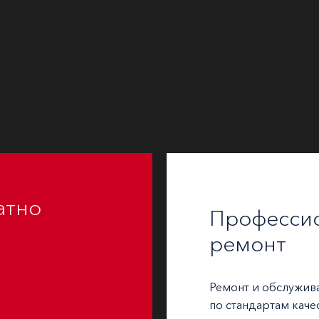
атно
Професси
ремонт
Ремонт и обслужив
по стандартам каче