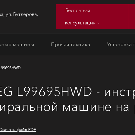
Бесплатная
а, ул. Бутлерова,
консультация
ьные машины
Прочая техника
Установка 
L99695HWD
EG L99695HWD - инст
тиральной машине на 
Скачать файл PDF