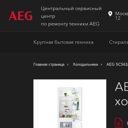
Центральный сервисный
Москв
центр
12
по ремонту техники AEG
Крупная бытовая техника
Стирал
Главная страница
Холодильники
AEG SCS61
AE
хо