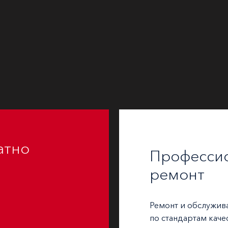
атно
Професси
ремонт
Ремонт и обслужив
по стандартам каче