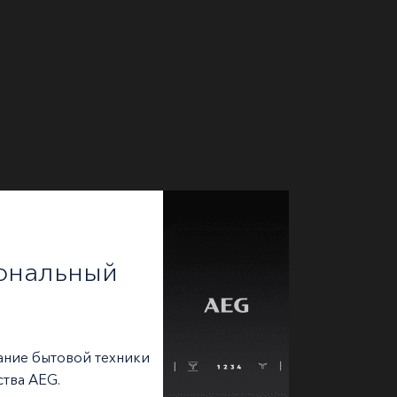
ональный
ание бытовой техники
ства AEG.