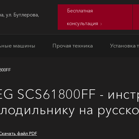
Бесплатная
а, ул. Бутлерова,
консультация
ьные машины
Прочая техника
Установка 
800FF
G SCS61800FF - инст
лодильнику на русск
Скачать файл PDF