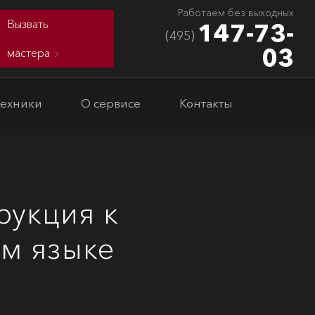
Работаем без выходных
Вызвать
147-73-
(495)
03
мастера
техники
О сервисе
Контакты
рукция к
ом языке