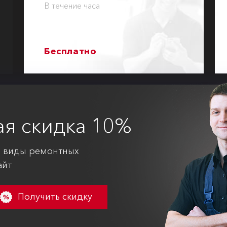
В течение часа
Бесплатно
ая
скидка 10%
е виды ремонтных
айт
Получить скидку