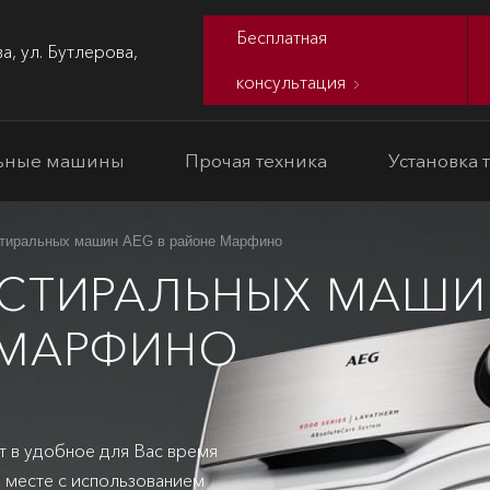
Бесплатная
а, ул. Бутлерова,
консультация
ьные машины
Прочая техника
Установка 
стиральных машин AEG в районе Марфино
СТИРАЛЬНЫХ МАШИН
 МАРФИНО
т в удобное для Вас время
 месте с использованием