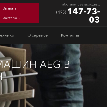
Работаем без выходных
Вызвать
147-73-
(495)
03
мастера
техники
О сервисе
Контакты
АШИН AEG В
Н