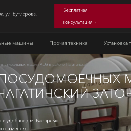
Бесплатная
а, ул. Бутлерова,
консультация
ьные машины
Прочая техника
Установка 
нт стиральных машин AEG в районе Нагатинский затон
 ПОСУДОМОЕЧНЫХ М
НАГАТИНСКИЙ ЗАТО
т в удобное для Вас время
ы на месте с