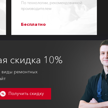
По технологии, рекомендованной
производителем
Бесплатно
ая
скидка 10%
е виды ремонтных
айт
Получить скидку