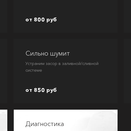
от 800 руб
Сильно шумит
Устраним засор в заливной/сливной
системе
от 850 руб
Диагностика