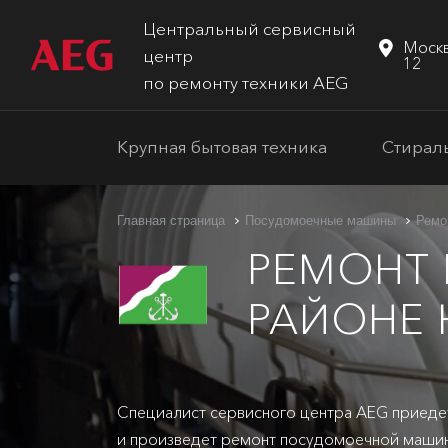
Центральный сервисный
Москв
центр
12
по ремонту техники AEG
Крупная бытовая техника
Стирал
Главная страница
Посудомоечные машины
Ремо
РЕМОНТ
РАЙОНЕ 
Специалист сервисного центра AEG приеде
и произведет ремонт посудомоечной машин