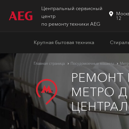
Центральный сервисный
Москв
центр
12
по ремонту техники AEG
Крупная бытовая техника
Стирал
Главная страница
Посудомоечные машины
Метр
РЕМОНТ
МЕТРО Д
ЦЕНТРАЛ