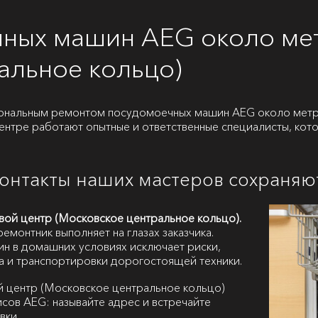
чных машин AEG около ме
альное кольцо)
иональным ремонтом посудомоечных машин AEG около мет
ентре работают опытные и ответственные специалисты, кот
контакты наших мастеров сохраняю
ой центр (Московское центральное кольцо).
емонтник выполняет на глазах заказчика.
н в домашних условиях исключает риски,
а и транспортировки дорогостоящей техники.
 центр (Московское центральное кольцо)
исов AEG: называйте адрес и встречайте
вки.