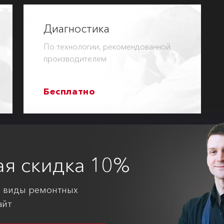
Диагностика
По технологии, рекомендованной
производителем
Бесплатно
ая
скидка 10%
е виды ремонтных
айт