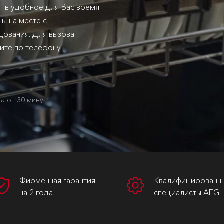
т в удобное для Вас время
ы на месте с
ования. Для вызова
ните по телефону
а от 30 минут
Фирменная гарантия
Квалифицированн
на 2 года
специалисты AEG