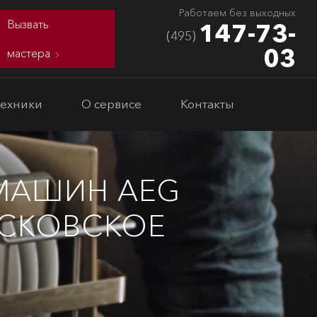
Работаем без выходных
Вызвать
147-73-
(495)
03
мастера
техники
О сервисе
Контакты
МАШИН AEG
ОСКОВСКОЕ