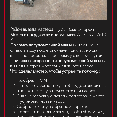
Район выезда мастера:
ЦАО, Замоскворечье
Модель посудомоечной машины:
AEG FSR 52610
Z
Поломка посудомоечной машины:
техника не
сливала воду после окончания цикла, иногда
внезапно прерывала программу с водой внутри.
Причина неисправности посудомоечной машины:
вышел из строя моторчик сливного насоса.
Что сделал мастер, чтобы устранить поломку:
Разобрал ПММ.
Выполнил диагностику, чтобы удостовериться
в несоответствующем состоянии насоса.
Снял неисправную деталь, подготовил место
и установил новый насос.
Собрал технику в обратном порядке.
Произвел итоговый запуск, чтобы убедиться,
что насос работает штатно, и все режимы